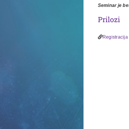
Seminar je be
Prilozi
Registracija