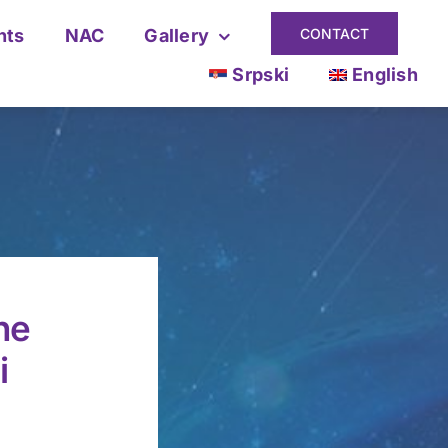
nts
NAC
Gallery
CONTACT
Srpski
English
ne
i