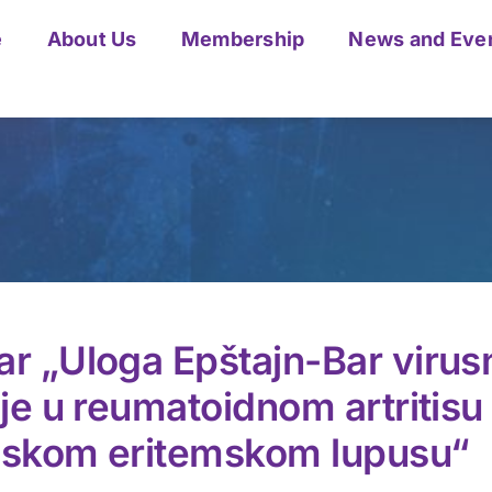
e
About Us
Membership
News and Eve
r „Uloga Epštajn-Bar virus
ije u reumatoidnom artritisu 
mskom eritemskom lupusu“