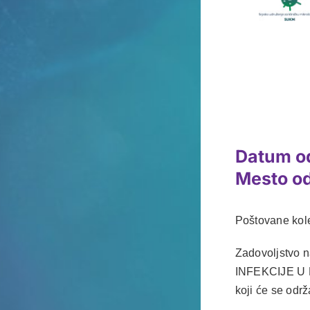
Datum o
Mesto o
Poštovane kole
Zadovoljstvo 
INFEKCIJE U
koji će se odr