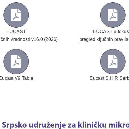
EUCAST
EUCAST u fokus
ičnih vrednosti v16.0 (2026)
pregled ključnih pravila
Eucast V9 Table
Eucast S,I i R Ser