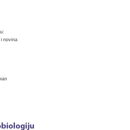
u:
 i novina
bian