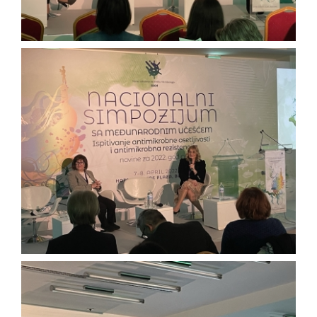
NAC
Galerija
KONTAKT
Srpski
English